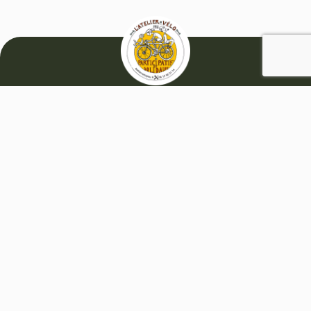
Contact
Atelier Vélo
Allée Montesquieu,
derrière les ateliers du Bel Ordinaire
64140 Billère
07 66 80 84 01
ateliervelopau@gmail.com