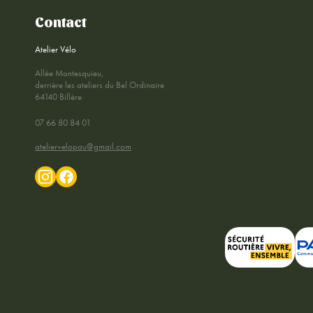
Contact
Atelier Vélo
Allée Montesquieu,
derrière les ateliers du Bel Ordinaire
64140 Billère
07 66 80 84 01
ateliervelopau@gmail.com