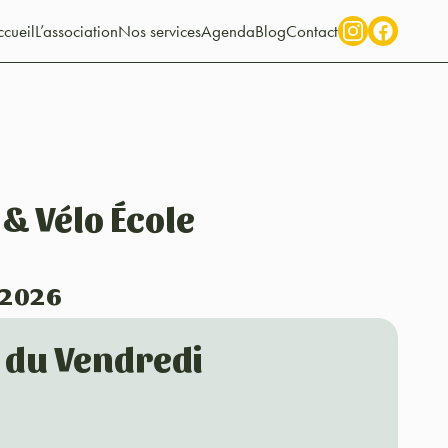
cueil
L’association
Nos services
Agenda
Blog
Contact
 & Vélo École
 2026
o du Vendredi