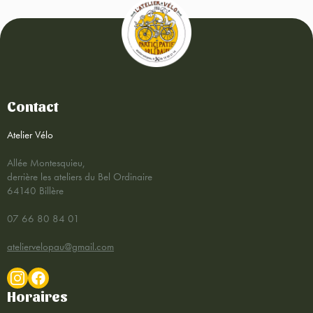
Contact
Atelier Vélo
Allée Montesquieu,
derrière les ateliers du Bel Ordinaire
64140 Billère
07 66 80 84 01
ateliervelopau@gmail.com
Horaires