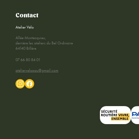
Contact
Atelier Vélo
Allée Montesquieu,
derrière les ateliers du Bel Ordinaire
64140 Billère
07 66 80 84 01
ateliervelopau@gmail.com