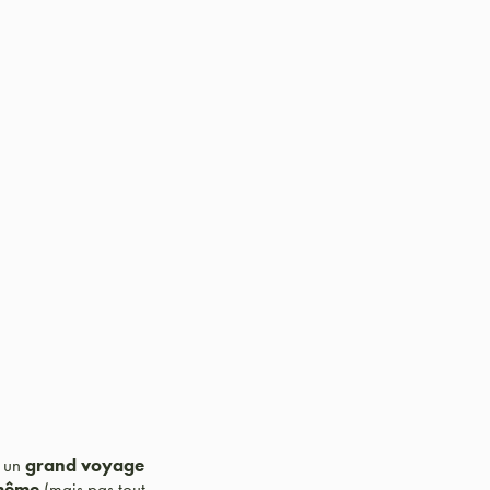
r un
grand voyage
-même
(mais pas tout