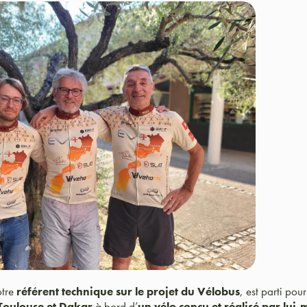
otre
référent technique sur le projet du Vélobus
, est parti pou
Toulouse et Dakar
à bord d’
un vélo conçu et réalisé par lui