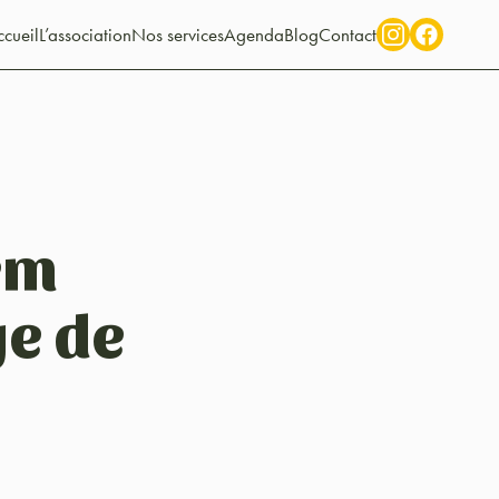
cueil
L’association
Nos services
Agenda
Blog
Contact
em
ge de