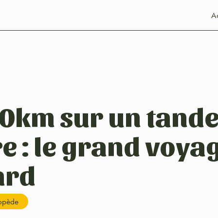
Ac
0km sur un tand
re : le grand voya
ard
lopède