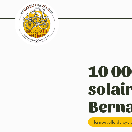
10 00
solai
Bern
la nouvelle du cyc