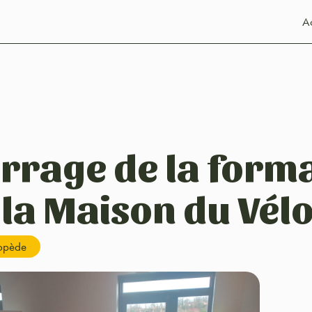
Ac
rage de la form
 la Maison du Vél
lopède