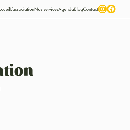
cueil
L’association
Nos services
Agenda
Blog
Contact
ation
o