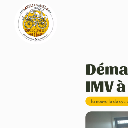
Démar
IMV à
la nouvelle du cyc