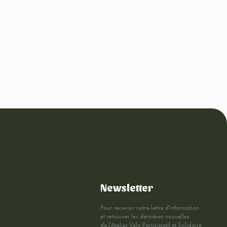
Newsletter
Pour recevoir notre lettre d'information
et retrouver les dernières nouvelles
de l'Atelier Vélo Participatif et Solidaire