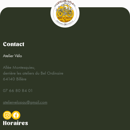
Contact
Atelier Vélo
Allée Montesquieu,
derrière les ateliers du Bel Ordinaire
64140 Billère
07 66 80 84 01
ateliervelopau@gmail.com
Horaires