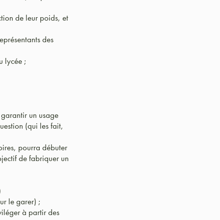
tion de leur poids, et
représentants des
u lycée ;
 garantir un usage
estion (qui les fait,
soires, pourra débuter
jectif de fabriquer un
)
r le garer) ;
iléger à partir des