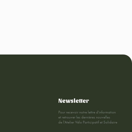
Newsletter
Pour recevoir notre lettre d'information
et retrouver les dernières nouvelles
de l'Atelier Vélo Participatif et Solidaire