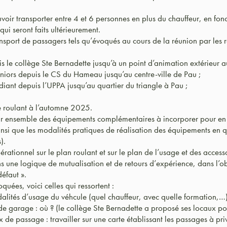
voir transporter entre 4 et 6 personnes en plus du chauffeur, en fonc
qui seront faits ultérieurement.
ransport de passagers tels qu’évoqués au cours de la réunion par les 
 le collège Ste Bernadette jusqu’à un point d’animation extérieur a
iors depuis le CS du Hameau jusqu’au centre-ville de Pau ;
iant depuis l’UPPA jusqu’au quartier du triangle à Pau ;
re roulant à l’automne 2025.
nir ensemble des équipements complémentaires à incorporer pour en
insi que les modalités pratiques de réalisation des équipements en qu
).
érationnel sur le plan roulant et sur le plan de l’usage et des acces
s une logique de mutualisation et de retours d’expérience, dans l’ob
éfaut ».
quées, voici celles qui ressortent :
alités d’usage du véhcule (quel chauffeur, avec quelle formation,…
de garage : où ? (le collège Ste Bernadette a proposé ses locaux pou
x de passage : travailler sur une carte établissant les passages à priv