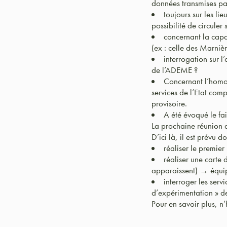
données transmises par 
toujours sur les li
possibilité de circuler
concernant la capac
(ex : celle des Marnièr
interrogation sur l
de l’ADEME ?
Concernant l’homol
services de l’Etat compé
provisoire.
A été évoqué le fa
La prochaine réunion d
D’ici là, il est prévu d
réaliser le premie
réaliser une carte
apparaissent) → équip
interroger les serv
d’expérimentation » d
Pour en savoir plus, n