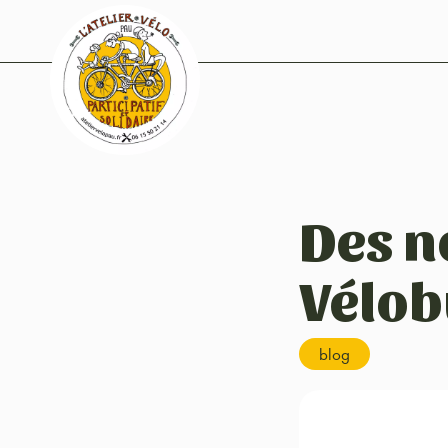
Des n
Vélob
blog