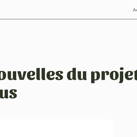
Ac
ouvelles du proje
us