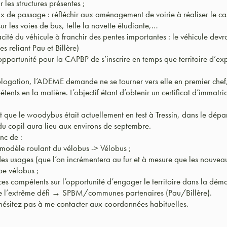
les structures présentes ;
eux de passage : réfléchir aux aménagement de voirie à réaliser le ca
 sur les voies de bus, telle la navette étudiante,…
ité du véhicule à franchir des pentes importantes : le véhicule devr
es reliant Pau et Billère)
’opportunité pour la CAPBP de s’inscrire en temps que territoire d’e
ogation, l’ADEME demande ne se tourner vers elle en premier chef, 
tents en la matière. L’objectif étant d’obtenir un certificat d’immatric
it que le woodybus était actuellement en test à Tressin, dans le dép
u copil aura lieu aux environs de septembre.
onc de :
r modèle roulant du vélobus -> Vélobus ;
 des usages (que l’on incrémentera au fur et à mesure que les nouvea
e vélobus ;
ices compétents sur l’opportunité d’engager le territoire dans la déma
e l’extrême défi → SPBM/communes partenaires (Pau/Billère).
’hésitez pas à me contacter aux coordonnées habituelles.