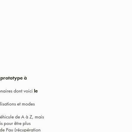
 prototype à
naires dont voici
le
ilisations et modes
 véhicule de A à Z, mais
is pour être plus
 de Pau (récupération