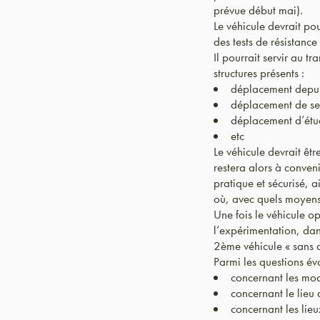
prévue début mai).
Le véhicule devrait pou
des tests de résistance 
Il pourrait servir au t
structures présents :
déplacement depuis
déplacement de sen
déplacement d’étud
etc
Le véhicule devrait êt
restera alors à conve
pratique et sécurisé, a
où, avec quels moyens
Une fois le véhicule op
l’expérimentation, dan
2ème véhicule « sans d
Parmi les questions évo
concernant les mod
concernant le lieu 
concernant les lieu