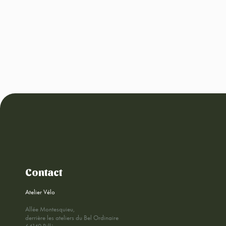
Contact
Atelier Vélo
Allée Montesquieu,
derrière les ateliers du Bel Ordinaire