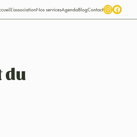
cueil
L’association
Nos services
Agenda
Blog
Contact
t du