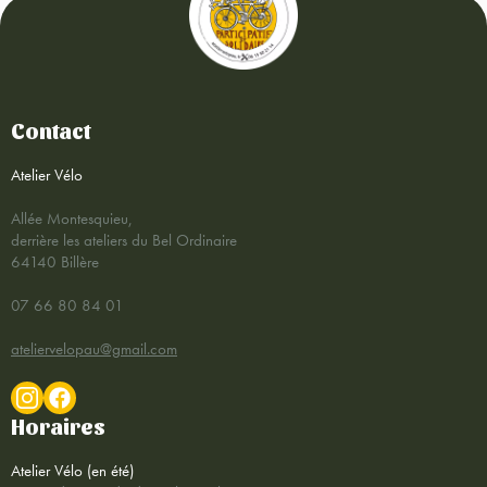
Contact
Atelier Vélo
Allée Montesquieu,
derrière les ateliers du Bel Ordinaire
64140 Billère
07 66 80 84 01
ateliervelopau@gmail.com
Horaires
Atelier Vélo (en été)