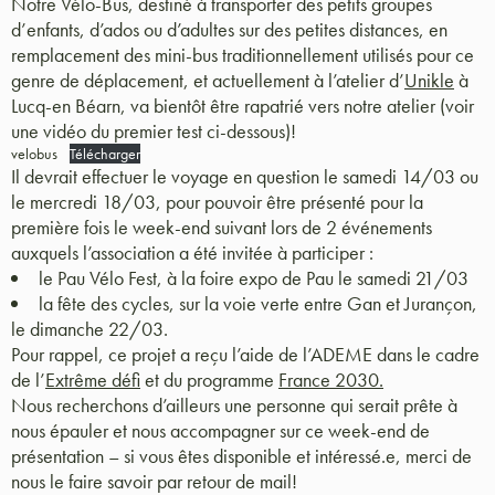
Notre Vélo-Bus, destiné à transporter des petits groupes
d’enfants, d’ados ou d’adultes sur des petites distances, en
remplacement des mini-bus traditionnellement utilisés pour ce
genre de déplacement, et actuellement à l’atelier d’
Unikle
à
Lucq-en Béarn, va bientôt être rapatrié vers notre atelier (voir
une vidéo du premier test ci-dessous)!
velobus
Télécharger
Il devrait effectuer le voyage en question le samedi 14/03 ou
le mercredi 18/03, pour pouvoir être présenté pour la
première fois le week-end suivant lors de 2 événements
auxquels l’association a été invitée à participer :
le
Pau Vélo Fest
, à la foire expo de Pau le samedi 21/03
la fête des cycles
, sur la voie verte entre Gan et Jurançon,
le dimanche 22/03.
Pour rappel, ce projet a reçu l’aide de l’ADEME dans le cadre
de l’
Extrême défi
et du programme
France 2030.
Nous recherchons d’ailleurs une personne qui serait prête à
nous épauler et nous accompagner sur ce week-end de
présentation – si vous êtes disponible et intéressé.e, merci de
nous le faire savoir par retour de mail!