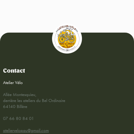
Contact
Atelier Vélo
Allée Montesquieu,
derrière les ateliers du Bel Ordinaire
64140 Billère
07 66 80 84 01
ateliervelopau@gmail.com