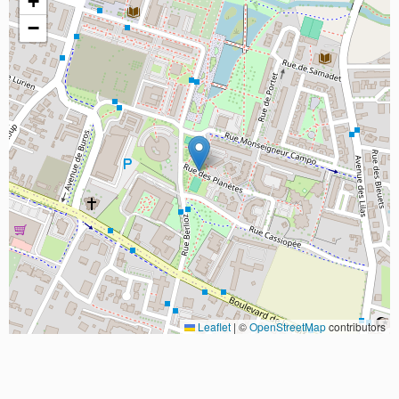
+
−
Leaflet
|
©
OpenStreetMap
contributors