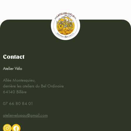
Contact
Atelier Vélo
Allée Montesquieu,
derrière les ateliers du Bel Ordinaire
64140 Billère
07 66 80 84 01
ateliervelopau@gmail.com