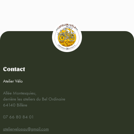
Contact
Atelier Vélo
Allée Montesquieu,
derrière les ateliers du Bel Ordinaire
64140 Billère
07 66 80 84 01
ateliervelopau@gmail.com