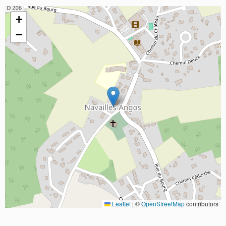
+
−
Leaflet
|
©
OpenStreetMap
contributors