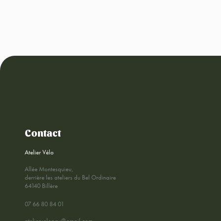
Contact
Atelier Vélo
Allée Montesquieu,
derrière les ateliers du Bel Ordinaire
64140 Billère
07 66 80 84 01
ateliervelopau@gmail.com