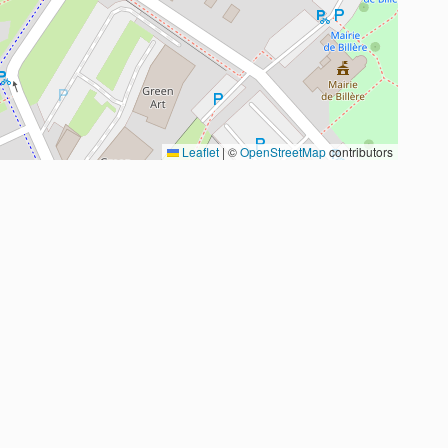
Leaflet
|
©
OpenStreetMap
contributors