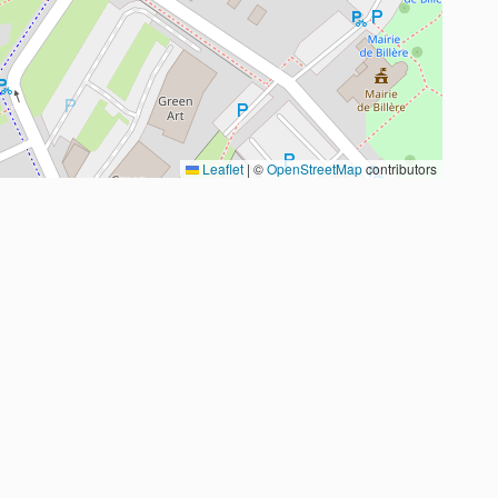
Leaflet
|
©
OpenStreetMap
contributors