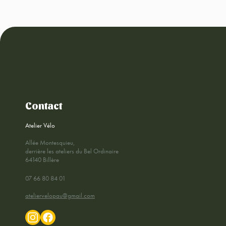
Contact
Atelier Vélo
Allée Montesquieu,
derrière les ateliers du Bel Ordinaire
64140 Billère
07 66 80 84 01
ateliervelopau@gmail.com