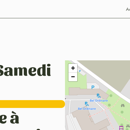
Ac
 Samedi
+
−
e à