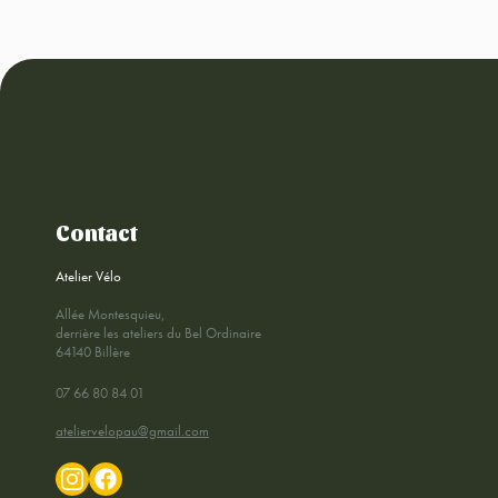
Contact
Atelier Vélo
Allée Montesquieu,
derrière les ateliers du Bel Ordinaire
64140 Billère
07 66 80 84 01
ateliervelopau@gmail.com