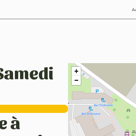
Ac
 Samedi
+
−
e à