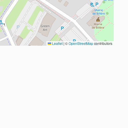
Leaflet
|
©
OpenStreetMap
contributors