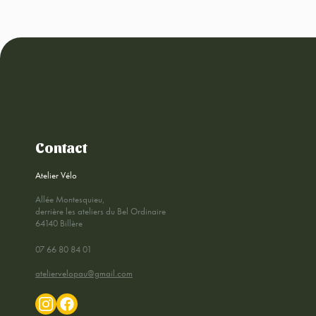
Contact
Atelier Vélo
Allée Montesquieu,
derrière les ateliers du Bel Ordinaire
64140 Billère
07 66 80 84 01
ateliervelopau@gmail.com