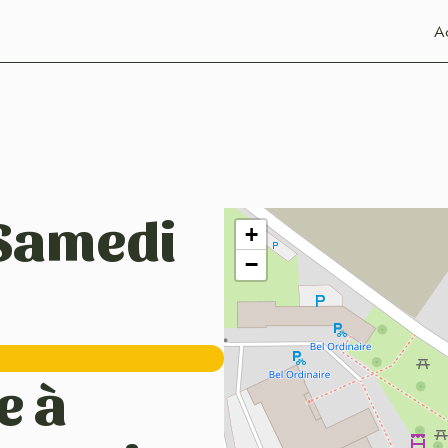
Ac
 Samedi
+
−
e à