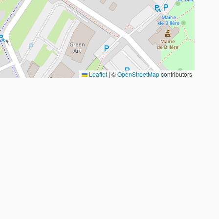
Leaflet
|
©
OpenStreetMap
contributors