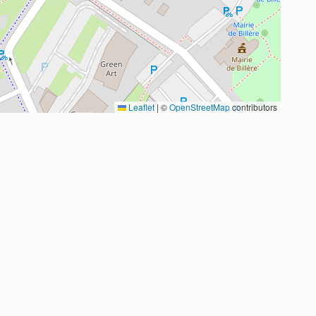
Leaflet
|
©
OpenStreetMap
contributors