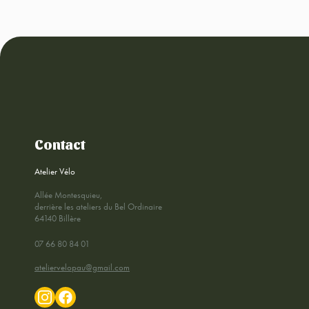
Contact
Atelier Vélo
Allée Montesquieu,
derrière les ateliers du Bel Ordinaire
64140 Billère
07 66 80 84 01
ateliervelopau@gmail.com