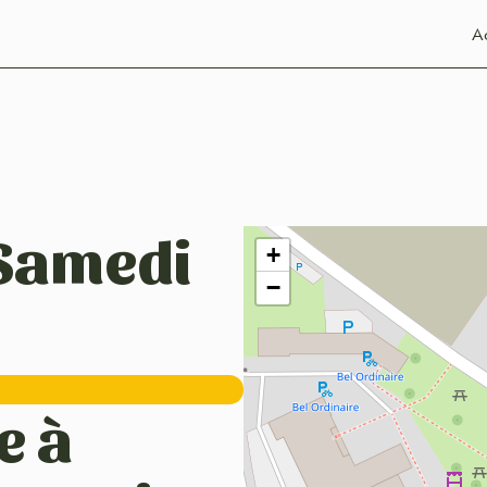
Ac
 Samedi
+
−
e à