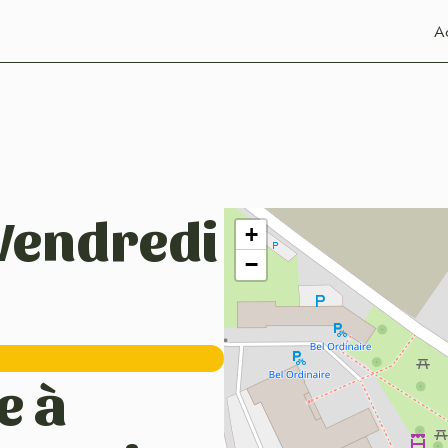
Ac
 Vendredi
+
−
e à