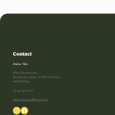
Contact
Atelier Vélo
Allée Montesquieu,
derrière les ateliers du Bel Ordinaire
64140 Billère
07 66 80 84 01
ateliervelopau@gmail.com