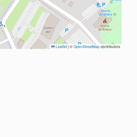
Leaflet
|
©
OpenStreetMap
contributors