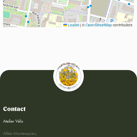
Leaflet
|
©
OpenStreetMap
contributors
Contact
Atelier Vélo
Allée Montesquieu,