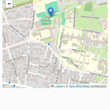
−
Leaflet
|
©
OpenStreetMap
contributors