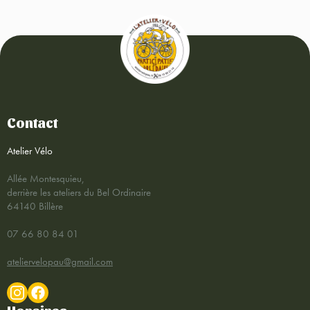
Contact
Atelier Vélo
Allée Montesquieu,
derrière les ateliers du Bel Ordinaire
64140 Billère
07 66 80 84 01
ateliervelopau@gmail.com