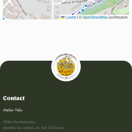
Leaflet
|
©
OpenStreetMap
contributors
Contact
Atelier Vélo
Allée Montesquieu,
derrière les ateliers du Bel Ordinaire