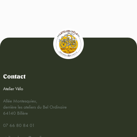
Contact
Atelier Vélo
Allée Montesquieu,
derrière les ateliers du Bel Ordinaire
64140 Billère
07 66 80 84 01