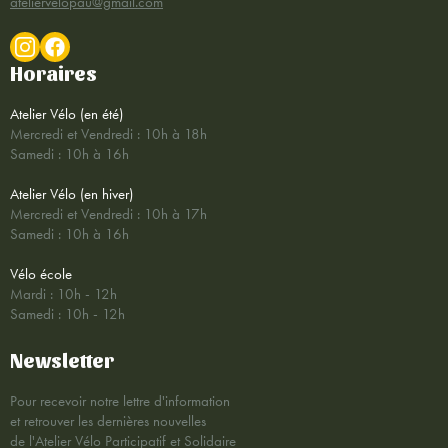
ateliervelopau@gmail.com
Horaires
Atelier Vélo (en été)
Mercredi et Vendredi : 10h à 18h
Samedi : 10h à 16h
Atelier Vélo (en hiver)
Mercredi et Vendredi : 10h à 17h
Samedi : 10h à 16h
Vélo école
Mardi : 10h - 12h
Samedi : 10h - 12h
Newsletter
Pour recevoir notre lettre d'information
et retrouver les dernières nouvelles
de l'Atelier Vélo Participatif et Solidaire