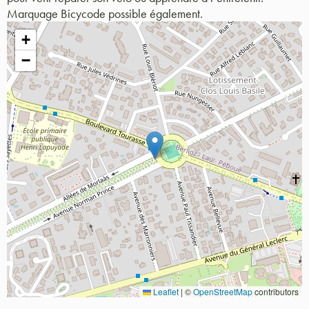
Marquage Bicycode possible également.
+
−
Leaflet
|
©
OpenStreetMap
contributors