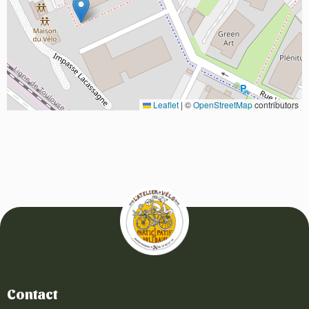
Leaflet
|
©
OpenStreetMap
contributors
Contact