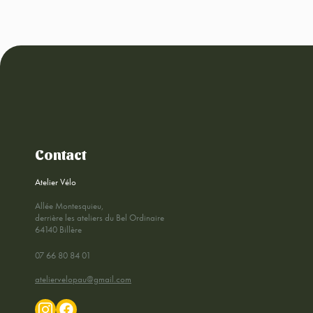
Contact
Atelier Vélo
Allée Montesquieu,
derrière les ateliers du Bel Ordinaire
64140 Billère
07 66 80 84 01
ateliervelopau@gmail.com