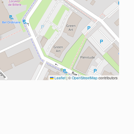
Leaflet
|
©
OpenStreetMap
contributors