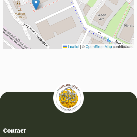
Leaflet
|
©
OpenStreetMap
contributors
Contact