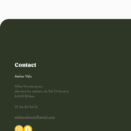
Contact
Atelier Vélo
Allée Montesquieu,
derrière les ateliers du Bel Ordinaire
64140 Billère
07 66 80 84 01
ateliervelopau@gmail.com