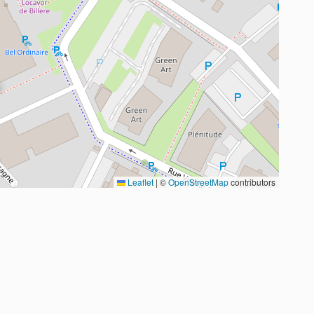
Leaflet
|
©
OpenStreetMap
contributors