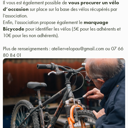
Il vous est également possible de
vous procurer un vélo
d’occasion
sur place sur la base des vélos récupérés par
l’association.
Enfin, l’association propose également le
marquage
Bicycode
pour identifier les vélos (5€ pour les adhérents et
10€ pour les non adhérents).
Plus de renseignements : ateliervelopau@gmail.com ou 07 66
80 84 01