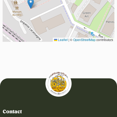
Leaflet
|
©
OpenStreetMap
contributors
Contact