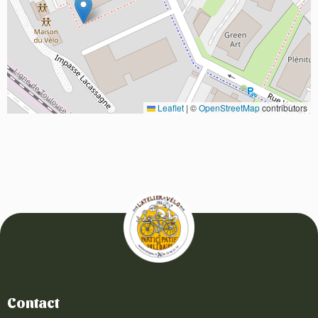
Leaflet
|
©
OpenStreetMap
contributors
Contact