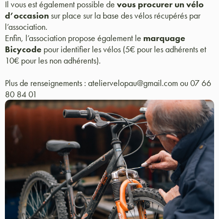
Il vous est également possible de
vous procurer un vélo
d’occasion
sur place sur la base des vélos récupérés par
l’association.
Enfin, l’association propose également le
marquage
Bicycode
pour identifier les vélos (5€ pour les adhérents et
10€ pour les non adhérents).
Plus de renseignements : ateliervelopau@gmail.com ou 07 66
80 84 01