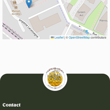
Leaflet
|
©
OpenStreetMap
contributors
Contact