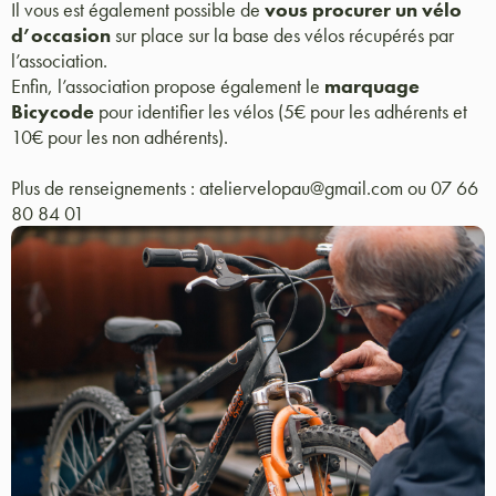
Il vous est également possible de
vous procurer un vélo
d’occasion
sur place sur la base des vélos récupérés par
l’association.
Enfin, l’association propose également le
marquage
Bicycode
pour identifier les vélos (5€ pour les adhérents et
10€ pour les non adhérents).
Plus de renseignements : ateliervelopau@gmail.com ou 07 66
80 84 01