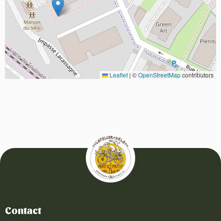
Leaflet
|
©
OpenStreetMap
contributors
Contact