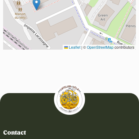
Leaflet
|
©
OpenStreetMap
contributors
Contact