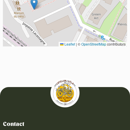
Leaflet
|
©
OpenStreetMap
contributors
Contact