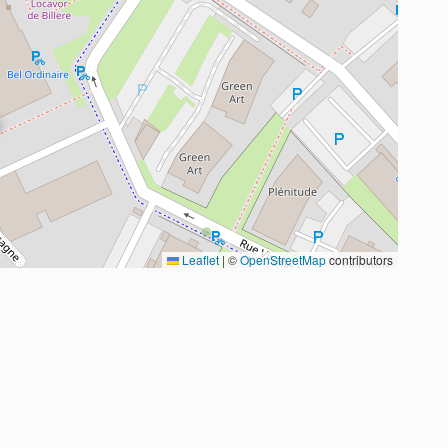
Leaflet
|
©
OpenStreetMap
contributors