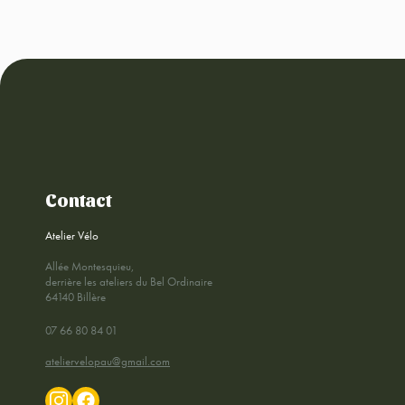
Contact
Atelier Vélo
Allée Montesquieu,
derrière les ateliers du Bel Ordinaire
64140 Billère
07 66 80 84 01
ateliervelopau@gmail.com