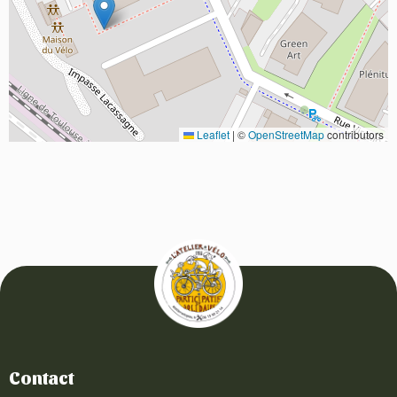
Leaflet
|
©
OpenStreetMap
contributors
Contact