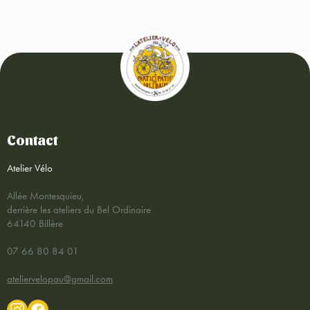
Contact
Atelier Vélo
Allée Montesquieu,
derrière les ateliers du Bel Ordinaire
64140 Billère
07 66 80 84 01
ateliervelopau@gmail.com