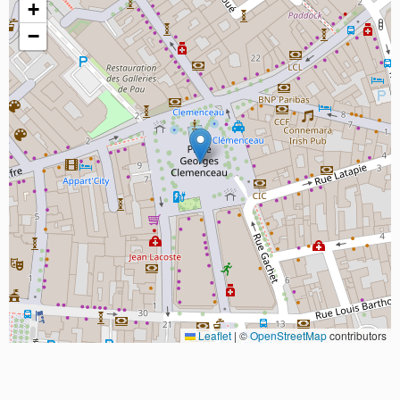
+
−
Leaflet
|
©
OpenStreetMap
contributors