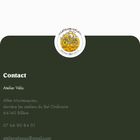
Contact
Atelier Vélo
Allée Montesquieu,
derrière les ateliers du Bel Ordinaire
64140 Billère
07 66 80 84 01
ateliervelopau@gmail.com