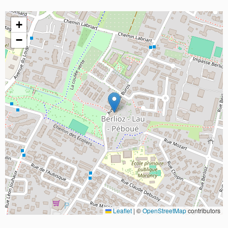
+
−
Leaflet
|
©
OpenStreetMap
contributors