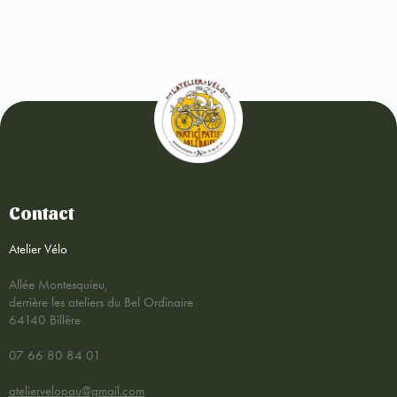
Contact
Atelier Vélo
Allée Montesquieu,
derrière les ateliers du Bel Ordinaire
64140 Billère
07 66 80 84 01
ateliervelopau@gmail.com