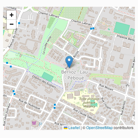
+
−
Leaflet
|
©
OpenStreetMap
contributors