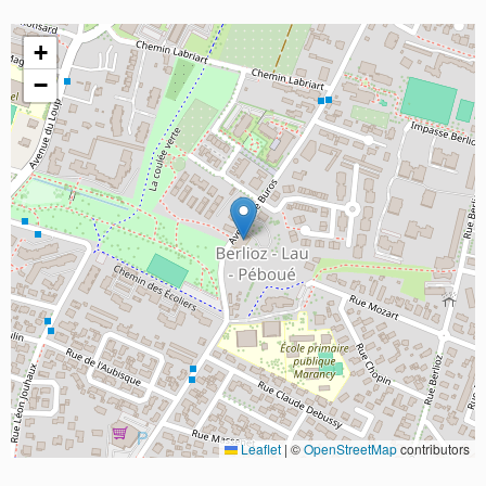
+
−
Leaflet
|
©
OpenStreetMap
contributors