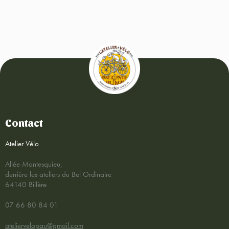
Contact
Atelier Vélo
Allée Montesquieu,
derrière les ateliers du Bel Ordinaire
64140 Billère
07 66 80 84 01
ateliervelopau@gmail.com