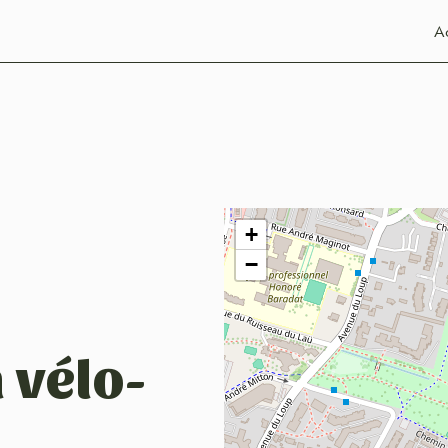
Ac
+
−
 vélo-