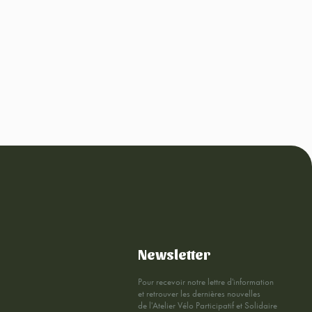
Newsletter
Pour recevoir notre lettre d'information
et retrouver les dernières nouvelles
de l'Atelier Vélo Participatif et Solidaire