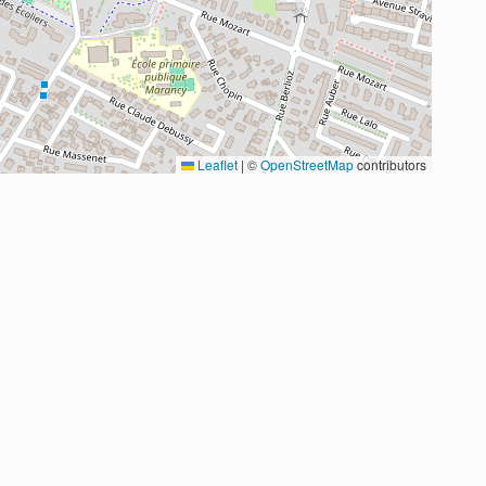
Leaflet
|
©
OpenStreetMap
contributors