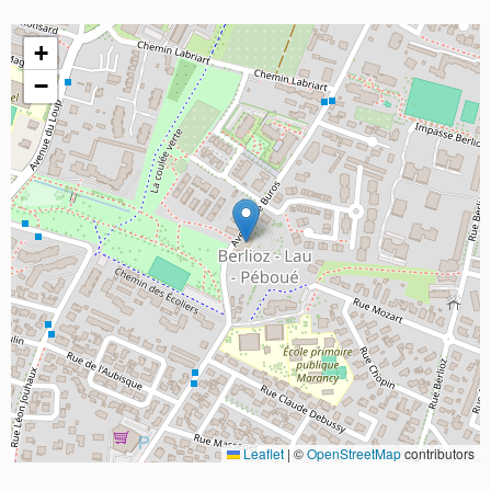
+
−
Leaflet
|
©
OpenStreetMap
contributors