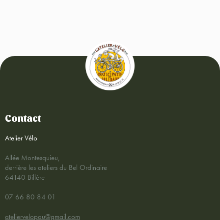
Contact
Atelier Vélo
Allée Montesquieu,
derrière les ateliers du Bel Ordinaire
64140 Billère
07 66 80 84 01
ateliervelopau@gmail.com