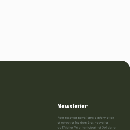
Newsletter
Pour recevoir notre lettre d'information
et retrouver les dernières nouvelles
de l'Atelier Vélo Participatif et Solidaire