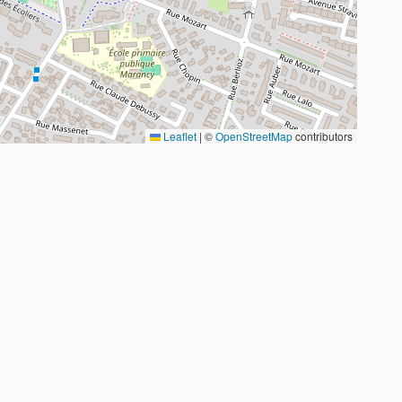
Leaflet
|
©
OpenStreetMap
contributors