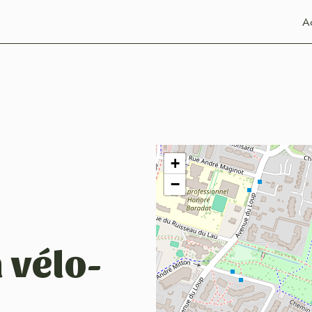
Ac
+
−
 vélo-