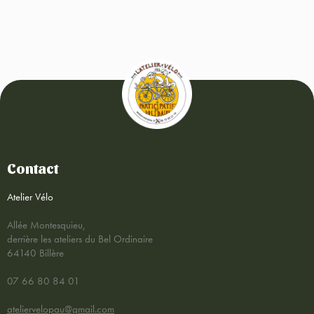
Contact
Atelier Vélo
Allée Montesquieu,
derrière les ateliers du Bel Ordinaire
64140 Billère
07 66 80 84 01
ateliervelopau@gmail.com