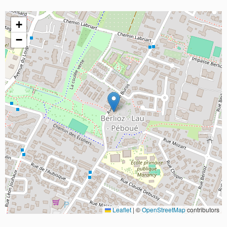
+
−
Leaflet
|
©
OpenStreetMap
contributors