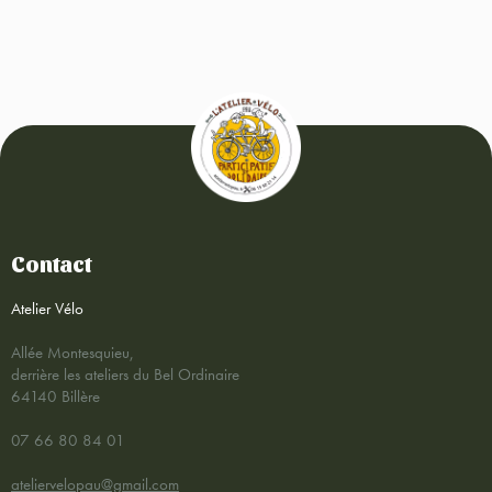
Contact
Atelier Vélo
Allée Montesquieu,
derrière les ateliers du Bel Ordinaire
64140 Billère
07 66 80 84 01
ateliervelopau@gmail.com