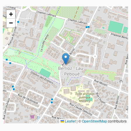
+
−
Leaflet
|
©
OpenStreetMap
contributors