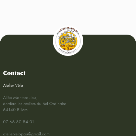
Contact
Atelier Vélo
Allée Montesquieu,
derrière les ateliers du Bel Ordinaire
64140 Billère
07 66 80 84 01
ateliervelopau@gmail.com