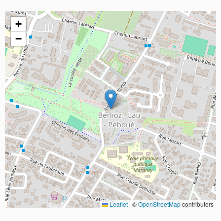
+
−
Leaflet
|
©
OpenStreetMap
contributors