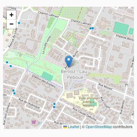
+
−
Leaflet
|
©
OpenStreetMap
contributors