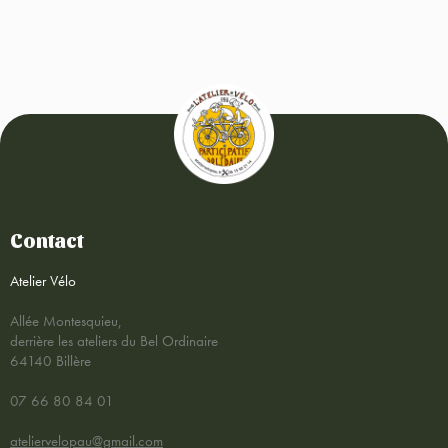
Contact
Atelier Vélo
Allée Montesquieu,
derrière les ateliers du Bel Ordinaire
64140 Billère
07 66 80 84 01
ateliervelopau@gmail.com