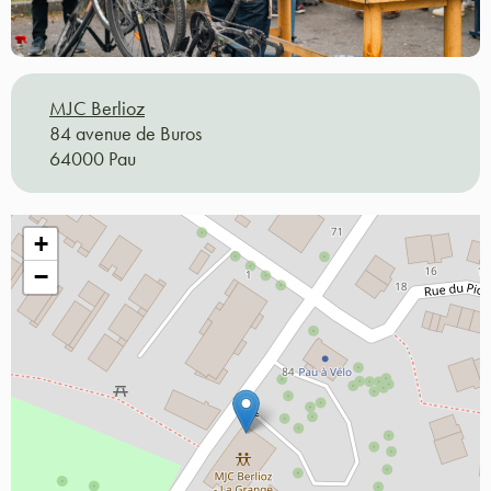
MJC Berlioz
84 avenue de Buros
64000 Pau
+
−