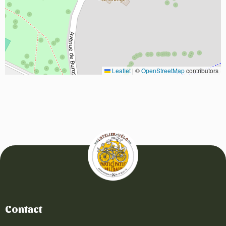
Leaflet
|
©
OpenStreetMap
contributors
Contact