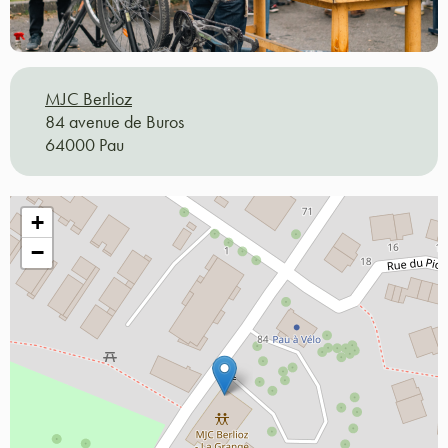
MJC Berlioz
84 avenue de Buros
64000 Pau
+
−