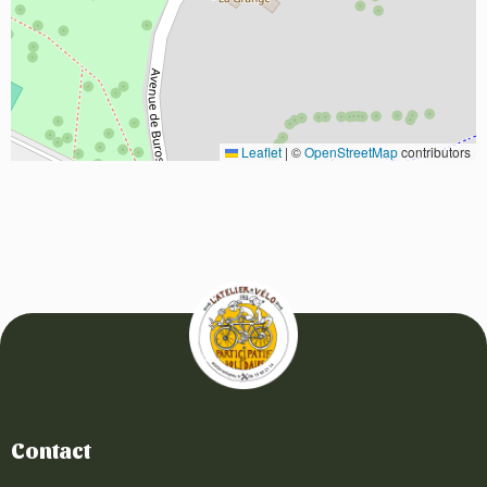
Leaflet
|
©
OpenStreetMap
contributors
Contact