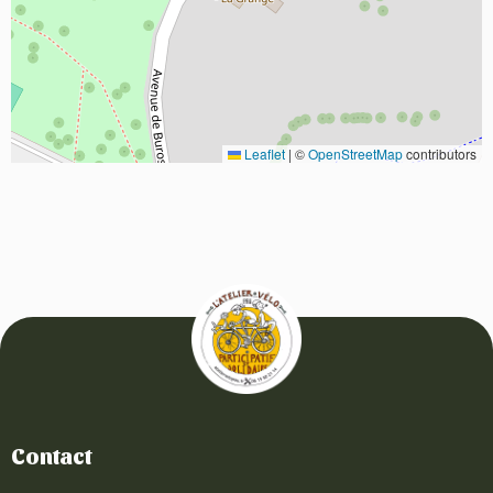
Leaflet
|
©
OpenStreetMap
contributors
Contact