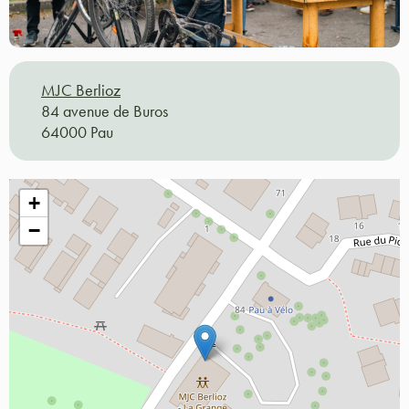
MJC Berlioz
84 avenue de Buros
64000 Pau
+
−