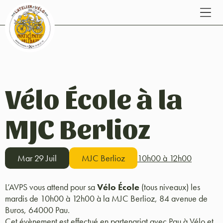
Vélo École à la
MJC Berlioz
Mar 29 Juil
MJC Berlioz
10h00 à 12h00
L’AVPS vous attend pour sa
Vélo École
(tous niveaux) les
mardis de 10h00 à 12h00 à la MJC Berlioz, 84 avenue de
Buros, 64000 Pau.
Cet évènement est effectué en partenariat avec Pau à Vélo et