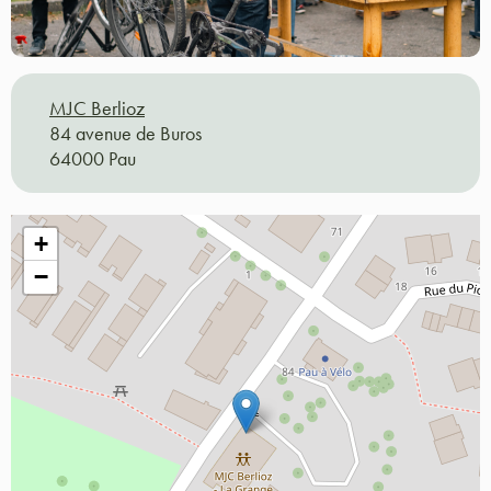
MJC Berlioz
84 avenue de Buros
64000 Pau
+
−