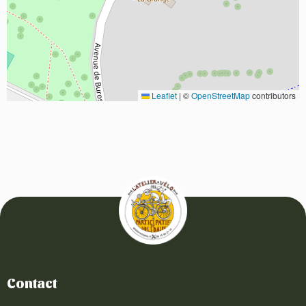
Leaflet
|
©
OpenStreetMap
contributors
Contact