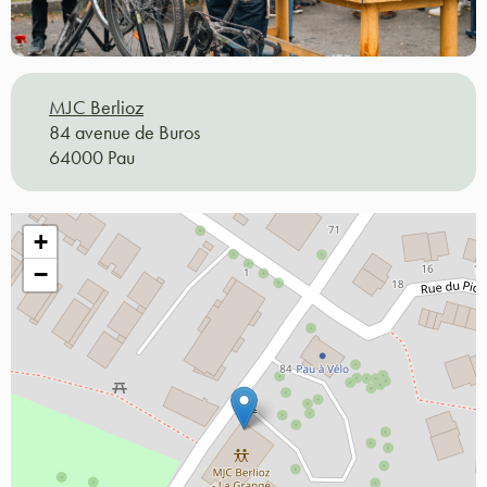
MJC Berlioz
84 avenue de Buros
64000 Pau
+
−