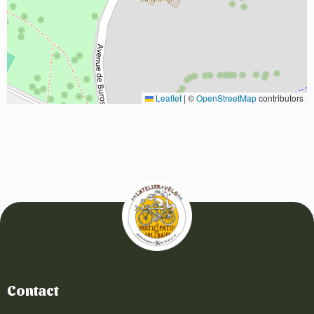
Leaflet
|
©
OpenStreetMap
contributors
Contact