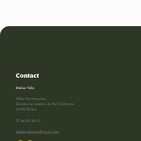
Contact
Atelier Vélo
Allée Montesquieu,
derrière les ateliers du Bel Ordinaire
64140 Billère
07 66 80 84 01
ateliervelopau@gmail.com