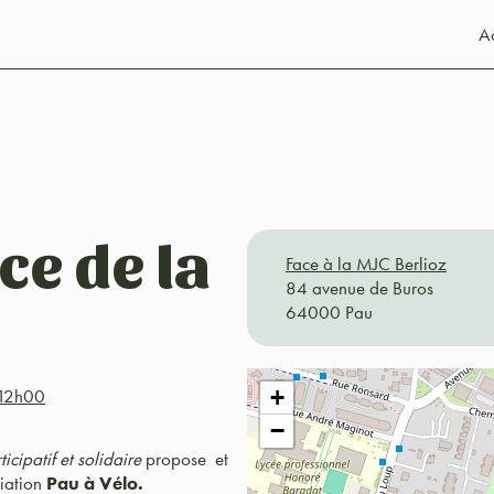
Ac
ce de la
Face à la MJC Berlioz
84 avenue de Buros
64000 Pau
12h00
+
−
ticipatif et solidaire
propose et
ciation
Pau à Vélo.