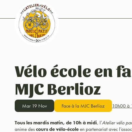
Vélo école en fa
MJC Berlioz
Mar 19 Nov
Face à la MJC Berlioz
10h00 à 
Tous les mardis matin, de 10h à midi
, l’
Atelier vélo par
anime des
cours de vélo-école
en partenariat avec l’asso