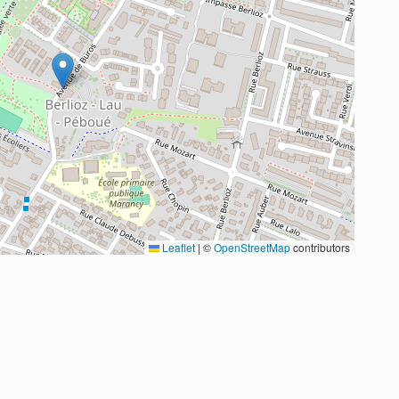
Leaflet
|
©
OpenStreetMap
contributors